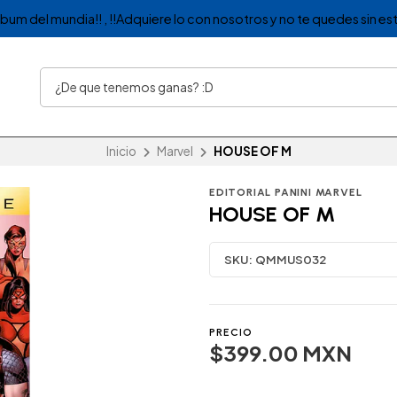
album del mundia!! , !!Adquiere lo con nosotros y no te quedes sin est
Inicio
Marvel
HOUSE OF M
EDITORIAL PANINI MARVEL
HOUSE OF M
SKU:
QMMUS032
PRECIO
$399.00 MXN