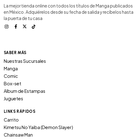
La mejor tienda online con todos los títulos de Manga publicados
en México. Adquiérelos desde su fecha de salida y recíbelos hasta
la puerta de tu casa
SABER MÁS
Nuestras Sucursales
Manga
Comic
Box-set
Album de Estampas
Juguetes
LINKS RÁPIDOS
Carrito
Kimetsu No Yaiba (Demon Slayer)
Chainsaw Man