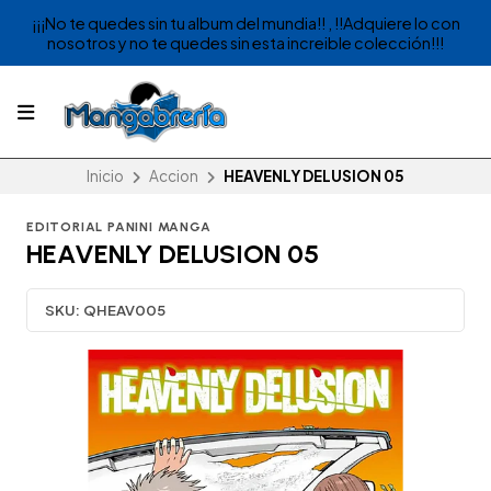
¡¡¡No te quedes sin tu album del mundia!! , !!Adquiere lo con
nosotros y no te quedes sin esta increible colección!!!
Inicio
Accion
HEAVENLY DELUSION 05
EDITORIAL PANINI MANGA
HEAVENLY DELUSION 05
SKU:
QHEAV005