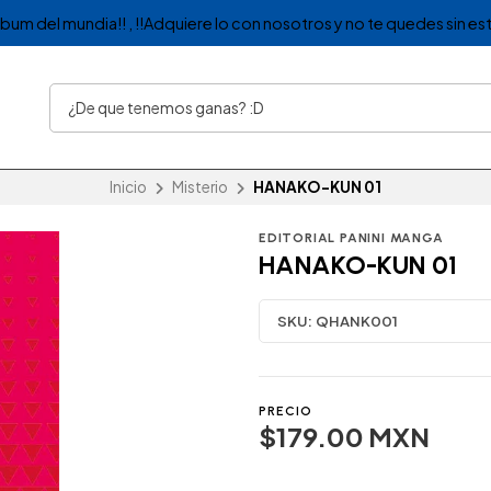
album del mundia!! , !!Adquiere lo con nosotros y no te quedes sin est
Inicio
Misterio
HANAKO-KUN 01
EDITORIAL PANINI MANGA
HANAKO-KUN 01
SKU:
QHANK001
PRECIO
$179.00 MXN