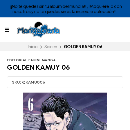
¡¡¡No te quedes sin tu album del mundia!! , !!Adquiere lo con
nosotros y no te quedes sin esta increible colección!!!
Inicio
Seinen
GOLDEN KAMUY 06
EDITORIAL PANINI MANGA
GOLDEN KAMUY 06
SKU:
QKAMU006