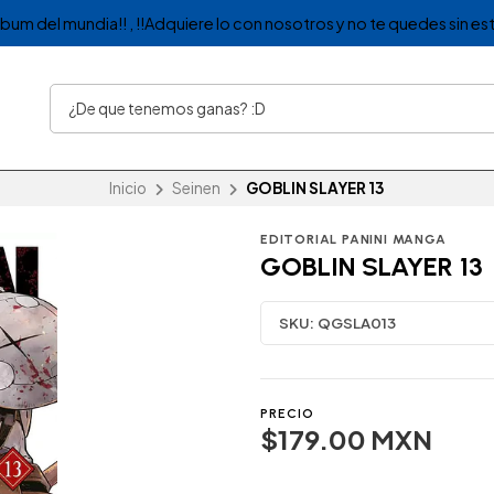
album del mundia!! , !!Adquiere lo con nosotros y no te quedes sin est
Inicio
Seinen
GOBLIN SLAYER 13
EDITORIAL PANINI MANGA
GOBLIN SLAYER 13
SKU:
QGSLA013
PRECIO
$179.00 MXN