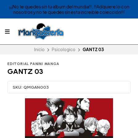
¡¡¡No te quedes sin tu album del mundia!! , !!Adquiere lo con
nosotros y no te quedes sin esta increible colección!!!
Inicio
Psicologico
GANTZ 03
EDITORIAL PANINI MANGA
GANTZ 03
SKU:
QMGAN003