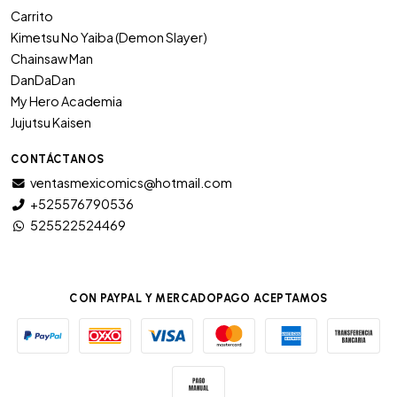
Carrito
Kimetsu No Yaiba (Demon Slayer)
Chainsaw Man
DanDaDan
My Hero Academia
Jujutsu Kaisen
CONTÁCTANOS
ventasmexicomics@hotmail.com
+525576790536
525522524469
CON PAYPAL Y MERCADOPAGO ACEPTAMOS