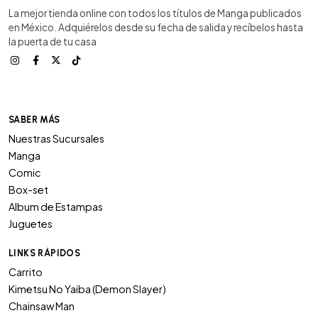
La mejor tienda online con todos los títulos de Manga publicados
en México. Adquiérelos desde su fecha de salida y recíbelos hasta
la puerta de tu casa
SABER MÁS
Nuestras Sucursales
Manga
Comic
Box-set
Album de Estampas
Juguetes
LINKS RÁPIDOS
Carrito
Kimetsu No Yaiba (Demon Slayer)
Chainsaw Man