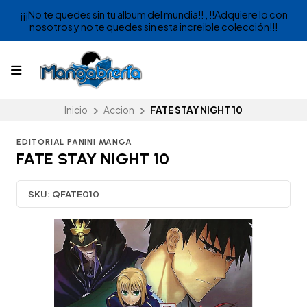
¡¡¡No te quedes sin tu album del mundia!! , !!Adquiere lo con
nosotros y no te quedes sin esta increible colección!!!
Inicio
Accion
FATE STAY NIGHT 10
EDITORIAL PANINI MANGA
FATE STAY NIGHT 10
SKU:
QFATE010