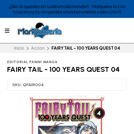
¡¡¡No te quedes sin tu album del mundia!! , !!Adquiere lo con
nosotros y no te quedes sin esta increible colección!!!
Inicio
Accion
FAIRY TAIL - 100 YEARS QUEST 04
EDITORIAL PANINI MANGA
FAIRY TAIL - 100 YEARS QUEST 04
SKU:
QFAIR004