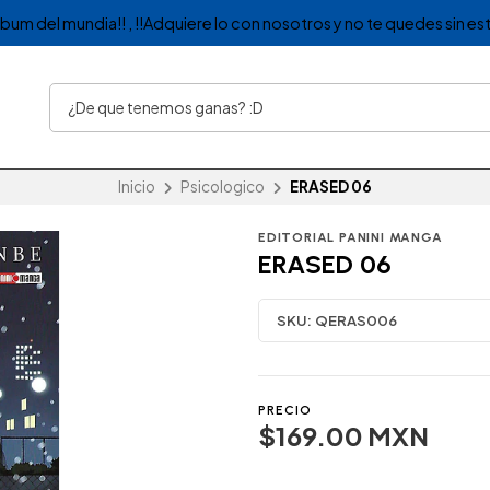
album del mundia!! , !!Adquiere lo con nosotros y no te quedes sin est
Inicio
Psicologico
ERASED 06
EDITORIAL PANINI MANGA
ERASED 06
SKU:
QERAS006
PRECIO
$169.00 MXN