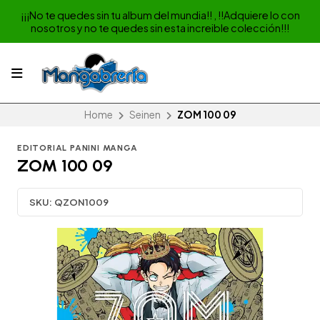
¡¡¡No te quedes sin tu album del mundia!! , !!Adquiere lo con
nosotros y no te quedes sin esta increible colección!!!
Home
Seinen
ZOM 100 09
EDITORIAL PANINI MANGA
ZOM 100 09
SKU:
QZON1009