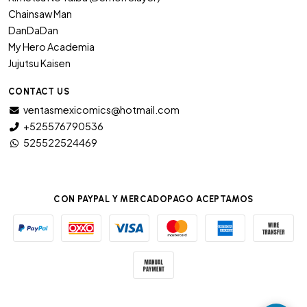
Chainsaw Man
DanDaDan
My Hero Academia
Jujutsu Kaisen
CONTACT US
ventasmexicomics@hotmail.com
+525576790536
525522524469
CON PAYPAL Y MERCADOPAGO ACEPTAMOS