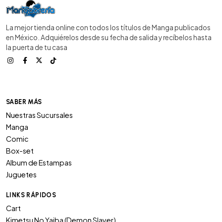
La mejor tienda online con todos los títulos de Manga publicados
en México. Adquiérelos desde su fecha de salida y recíbelos hasta
la puerta de tu casa
SABER MÁS
Nuestras Sucursales
Manga
Comic
Box-set
Album de Estampas
Juguetes
LINKS RÁPIDOS
Cart
Kimetsu No Yaiba (Demon Slayer)