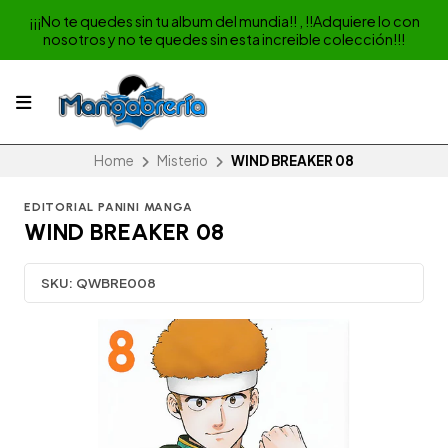
¡¡¡No te quedes sin tu album del mundia!! , !!Adquiere lo con
nosotros y no te quedes sin esta increible colección!!!
Home
Misterio
WIND BREAKER 08
EDITORIAL PANINI MANGA
WIND BREAKER 08
SKU:
QWBRE008