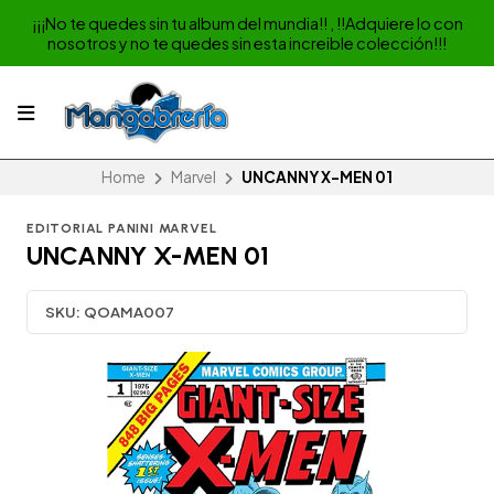
¡¡¡No te quedes sin tu album del mundia!! , !!Adquiere lo con
nosotros y no te quedes sin esta increible colección!!!
Home
Marvel
UNCANNY X-MEN 01
EDITORIAL PANINI MARVEL
UNCANNY X-MEN 01
SKU:
QOAMA007