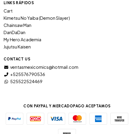
LINKS RÁPIDOS
Cart
Kimetsu No Yaiba (Demon Slayer)
Chainsaw Man
DanDaDan
My Hero Academia
Jujutsu Kaisen
CONTACT US
ventasmexicomics@hotmail.com
+525576790536
525522524469
CON PAYPAL Y MERCADOPAGO ACEPTAMOS