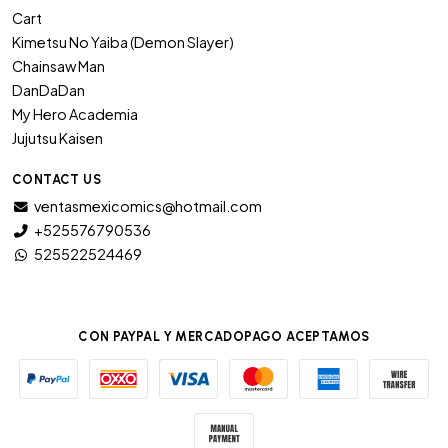
Cart
Kimetsu No Yaiba (Demon Slayer)
Chainsaw Man
DanDaDan
My Hero Academia
Jujutsu Kaisen
CONTACT US
ventasmexicomics@hotmail.com
+525576790536
525522524469
CON PAYPAL Y MERCADOPAGO ACEPTAMOS