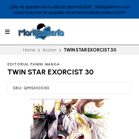
¡¡¡No te quedes sin tu album del mundia!! , !!Adquiere lo con
nosotros y no te quedes sin esta increible colección!!!
Home
Accion
TWIN STAR EXORCIST 30
EDITORIAL PANINI MANGA
TWIN STAR EXORCIST 30
SKU:
QMSHO030