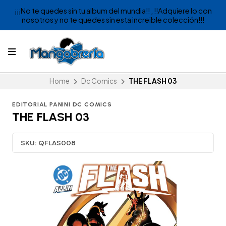
¡¡¡No te quedes sin tu album del mundia!! , !!Adquiere lo con
nosotros y no te quedes sin esta increible colección!!!
Home
Dc Comics
THE FLASH 03
EDITORIAL PANINI DC COMICS
THE FLASH 03
SKU:
QFLAS008