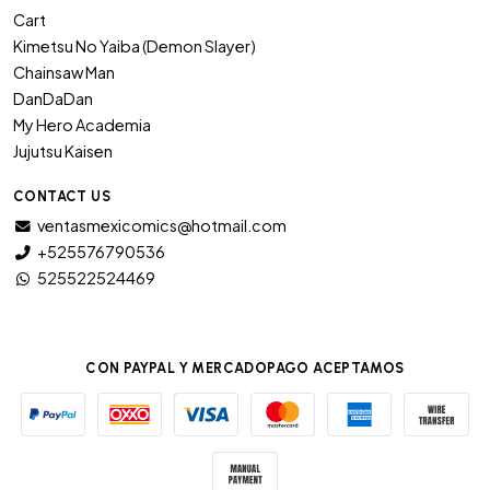
Cart
Kimetsu No Yaiba (Demon Slayer)
Chainsaw Man
DanDaDan
My Hero Academia
Jujutsu Kaisen
CONTACT US
ventasmexicomics@hotmail.com
+525576790536
525522524469
CON PAYPAL Y MERCADOPAGO ACEPTAMOS