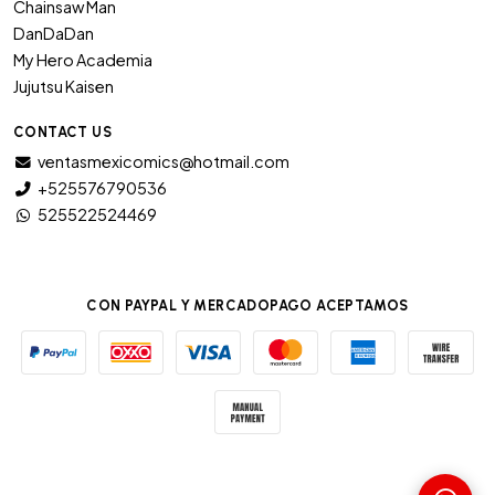
Chainsaw Man
DanDaDan
My Hero Academia
Jujutsu Kaisen
CONTACT US
ventasmexicomics@hotmail.com
+525576790536
525522524469
CON PAYPAL Y MERCADOPAGO ACEPTAMOS