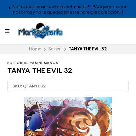
¡¡¡No te quedes sin tu album del mundia!! , !!Adquiere lo con
nosotros y no te quedes sin esta increible colección!!!
Home
Seinen
TANYA THE EVIL 32
EDITORIAL PANINI MANGA
TANYA THE EVIL 32
SKU:
QTANY032