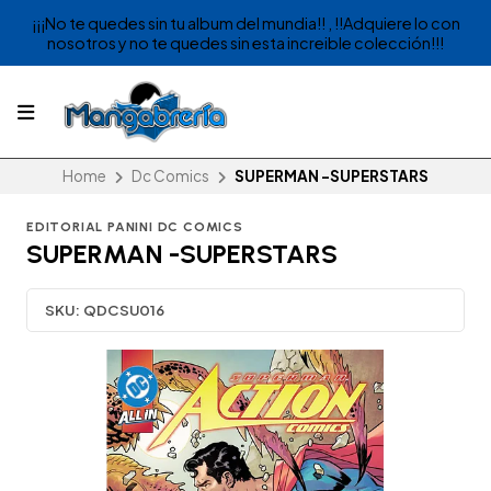
¡¡¡No te quedes sin tu album del mundia!! , !!Adquiere lo con
nosotros y no te quedes sin esta increible colección!!!
Home
Dc Comics
SUPERMAN -SUPERSTARS
EDITORIAL PANINI DC COMICS
SUPERMAN -SUPERSTARS
SKU:
QDCSU016