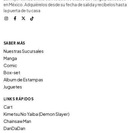
en México. Adquiérelos desde su fecha de salida y recíbelos hasta
la puerta de tu casa
SABER MÁS
Nuestras Sucursales
Manga
Comic
Box-set
Album de Estampas
Juguetes
LINKS RÁPIDOS
Cart
Kimetsu No Yaiba (Demon Slayer)
Chainsaw Man
DanDaDan