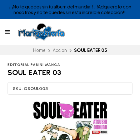
¡¡¡No te quedes sin tu album del mundia!! , !!Adquiere lo con
nosotros y no te quedes sin esta increible colección!!!
Home
Accion
SOUL EATER 03
EDITORIAL PANINI MANGA
SOUL EATER 03
SKU:
QSOUL003