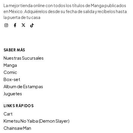
La mejor tienda online con todos los títulos de Manga publicados
en México. Adquiérelos desde su fecha de salida y recíbelos hasta
la puerta de tu casa
SABER MÁS
Nuestras Sucursales
Manga
Comic
Box-set
Album de Estampas
Juguetes
LINKS RÁPIDOS
Cart
Kimetsu No Yaiba (Demon Slayer)
Chainsaw Man