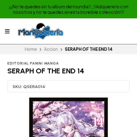
¡¡¡No te quedes sin tu album del mundia!! , !!Adquiere lo con
nosotros y no te quedes sin esta increible colección!!!
Home
Accion
SERAPH OF THE END 14
EDITORIAL PANINI MANGA
SERAPH OF THE END 14
SKU:
QSERA014