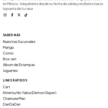
en México. Adquiérelos desde su fecha de salida y recíbelos hasta
la puerta de tu casa
SABER MÁS
Nuestras Sucursales
Manga
Comic
Box-set
Album de Estampas
Juguetes
LINKS RÁPIDOS
Cart
Kimetsu No Yaiba (Demon Slayer)
Chainsaw Man
DanDaDan