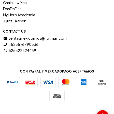
Chainsaw Man
DanDaDan
My Hero Academia
Jujutsu Kaisen
CONTACT US
ventasmexicomics@hotmail.com
+525576790536
525522524469
CON PAYPAL Y MERCADOPAGO ACEPTAMOS