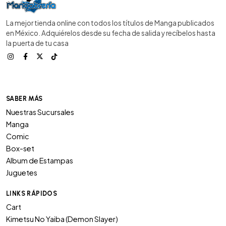
La mejor tienda online con todos los títulos de Manga publicados
en México. Adquiérelos desde su fecha de salida y recíbelos hasta
la puerta de tu casa
SABER MÁS
Nuestras Sucursales
Manga
Comic
Box-set
Album de Estampas
Juguetes
LINKS RÁPIDOS
Cart
Kimetsu No Yaiba (Demon Slayer)