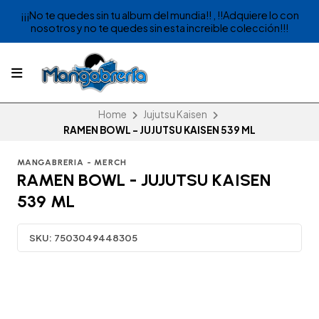
¡¡¡No te quedes sin tu album del mundia!! , !!Adquiere lo con
nosotros y no te quedes sin esta increible colección!!!
Home
Jujutsu Kaisen
RAMEN BOWL - JUJUTSU KAISEN 539 ML
MANGABRERIA - MERCH
RAMEN BOWL - JUJUTSU KAISEN
539 ML
SKU:
7503049448305