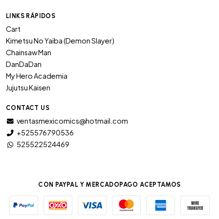
LINKS RÁPIDOS
Cart
Kimetsu No Yaiba (Demon Slayer)
Chainsaw Man
DanDaDan
My Hero Academia
Jujutsu Kaisen
CONTACT US
ventasmexicomics@hotmail.com
+525576790536
525522524469
CON PAYPAL Y MERCADOPAGO ACEPTAMOS