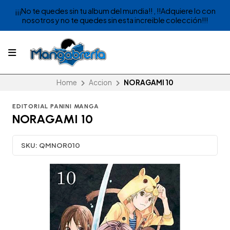
¡¡¡No te quedes sin tu album del mundia!! , !!Adquiere lo con
nosotros y no te quedes sin esta increible colección!!!
Home
Accion
NORAGAMI 10
EDITORIAL PANINI MANGA
NORAGAMI 10
SKU:
QMNOR010