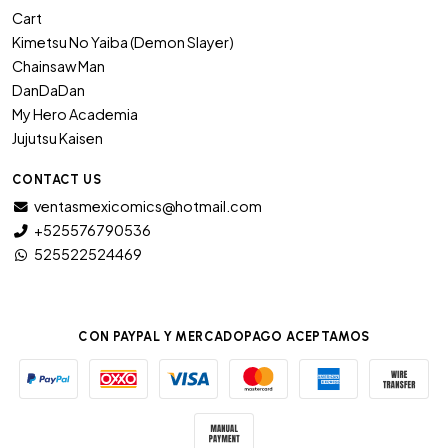
Cart
Kimetsu No Yaiba (Demon Slayer)
Chainsaw Man
DanDaDan
My Hero Academia
Jujutsu Kaisen
CONTACT US
ventasmexicomics@hotmail.com
+525576790536
525522524469
CON PAYPAL Y MERCADOPAGO ACEPTAMOS