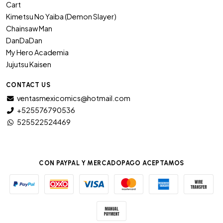
Cart
Kimetsu No Yaiba (Demon Slayer)
Chainsaw Man
DanDaDan
My Hero Academia
Jujutsu Kaisen
CONTACT US
ventasmexicomics@hotmail.com
+525576790536
525522524469
CON PAYPAL Y MERCADOPAGO ACEPTAMOS