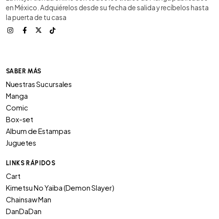
en México. Adquiérelos desde su fecha de salida y recíbelos hasta
la puerta de tu casa
SABER MÁS
Nuestras Sucursales
Manga
Comic
Box-set
Album de Estampas
Juguetes
LINKS RÁPIDOS
Cart
Kimetsu No Yaiba (Demon Slayer)
Chainsaw Man
DanDaDan