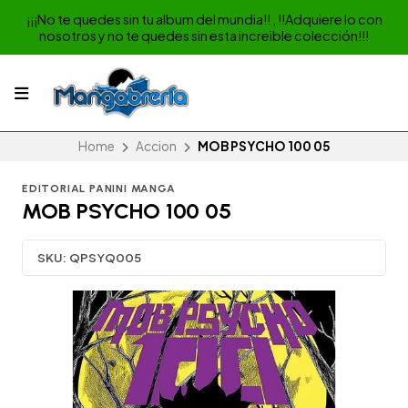
¡¡¡No te quedes sin tu album del mundia!! , !!Adquiere lo con
nosotros y no te quedes sin esta increible colección!!!
Home
Accion
MOB PSYCHO 100 05
EDITORIAL PANINI MANGA
MOB PSYCHO 100 05
SKU:
QPSYQ005