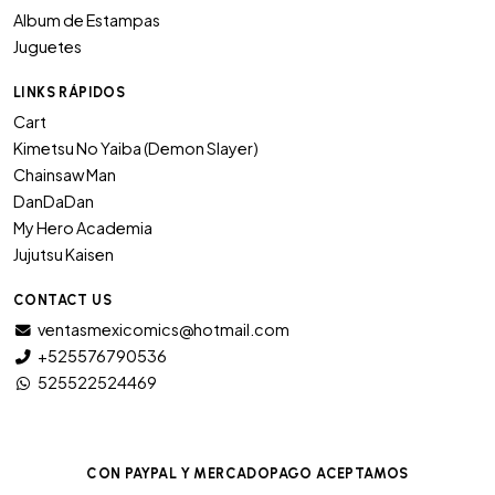
Album de Estampas
Juguetes
LINKS RÁPIDOS
Cart
Kimetsu No Yaiba (Demon Slayer)
Chainsaw Man
DanDaDan
My Hero Academia
Jujutsu Kaisen
CONTACT US
ventasmexicomics@hotmail.com
+525576790536
525522524469
CON PAYPAL Y MERCADOPAGO ACEPTAMOS