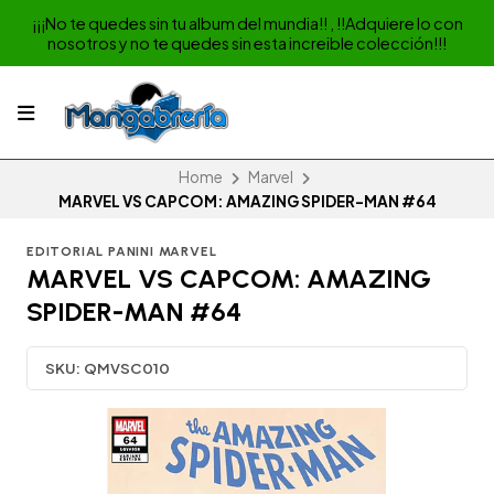
¡¡¡No te quedes sin tu album del mundia!! , !!Adquiere lo con
nosotros y no te quedes sin esta increible colección!!!
Home
Marvel
MARVEL VS CAPCOM: AMAZING SPIDER-MAN #64
EDITORIAL PANINI MARVEL
MARVEL VS CAPCOM: AMAZING
SPIDER-MAN #64
SKU:
QMVSC010