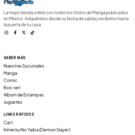
La mejor tienda online con todos los títulos de Manga publicados
en México. Adquiérelos desde su fecha de salida y recíbelos hasta
la puerta de tu casa
SABER MÁS
Nuestras Sucursales
Manga
Comic
Box-set
Album de Estampas
Juguetes
LINKS RÁPIDOS
Cart
Kimetsu No Yaiba (Demon Slayer)