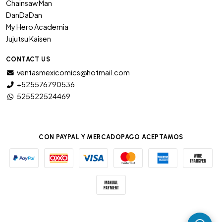
Chainsaw Man
DanDaDan
My Hero Academia
Jujutsu Kaisen
CONTACT US
ventasmexicomics@hotmail.com
+525576790536
525522524469
CON PAYPAL Y MERCADOPAGO ACEPTAMOS