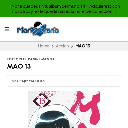
¡¡¡No te quedes sin tu album del mundia!! , !!Adquiere lo con
nosotros y no te quedes sin esta increible colección!!!
Home
Accion
MAO 13
EDITORIAL PANINI MANGA
MAO 13
SKU:
QMMAO013