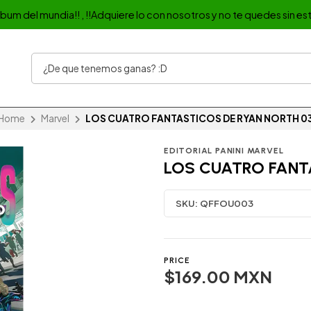
album del mundia!! , !!Adquiere lo con nosotros y no te quedes sin est
Home
Marvel
LOS CUATRO FANTASTICOS DE RYAN NORTH 0
EDITORIAL PANINI MARVEL
LOS CUATRO FANT
SKU:
QFFOU003
PRICE
$169.00 MXN