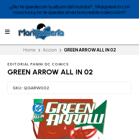
¡¡¡No te quedes sin tu album del mundia!! , !!Adquiere lo con
nosotros y no te quedes sin esta increible colección!!!
Home
Accion
GREEN ARROW ALL IN 02
EDITORIAL PANINI DC COMICS
GREEN ARROW ALL IN 02
SKU:
QGARW002