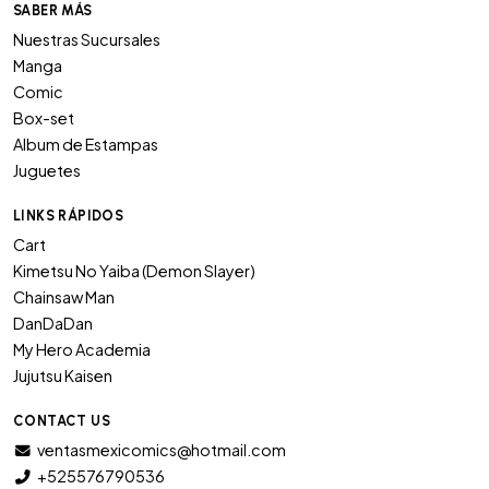
SABER MÁS
Nuestras Sucursales
Manga
Comic
Box-set
Album de Estampas
Juguetes
LINKS RÁPIDOS
Cart
Kimetsu No Yaiba (Demon Slayer)
Chainsaw Man
DanDaDan
My Hero Academia
Jujutsu Kaisen
CONTACT US
ventasmexicomics@hotmail.com
+525576790536