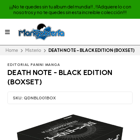
¡¡¡No te quedes sin tu album del mundia!! , !!Adquiere lo con
nosotros y no te quedes sin esta increible colección!!!
Home
Misterio
DEATH NOTE - BLACK EDITION (BOXSET)
EDITORIAL PANINI MANGA
DEATH NOTE - BLACK EDITION
(BOXSET)
SKU:
QDNBL001BOX