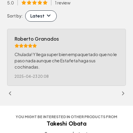
5.0
1 review
Latest
Sort by:
Roberto Granados
Chulada! Y llega super bien empaquetado que no le
paso nada aunque che Estafeta haga sus
cochinadas.
2025-04-23 20:08
YOU MIGHT BE INTERESTED IN OTHER PRODUCTS FROM
Takeshi Obata