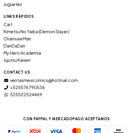
Juguetes
LINKS RÁPIDOS
Cart
Kimetsu No Yaiba (Demon Slayer)
Chainsaw Man
DanDaDan
My Hero Academia
Jujutsu Kaisen
CONTACT US
ventasmexicomics@hotmail.com
+525576790536
525522524469
CON PAYPAL Y MERCADOPAGO ACEPTAMOS