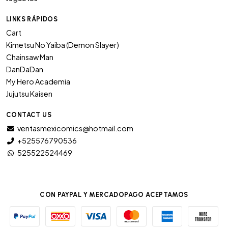
LINKS RÁPIDOS
Cart
Kimetsu No Yaiba (Demon Slayer)
Chainsaw Man
DanDaDan
My Hero Academia
Jujutsu Kaisen
CONTACT US
ventasmexicomics@hotmail.com
+525576790536
525522524469
CON PAYPAL Y MERCADOPAGO ACEPTAMOS