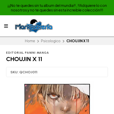
¡¡¡No te quedes sin tu album del mundia!! , !!Adquiere lo con
nosotros y no te quedes sin esta increible colección!!!
Home
Psicologico
CHOUJIN X 11
EDITORIAL PANINI MANGA
CHOUJIN X 11
SKU:
QCHOJ011