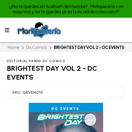
¡¡¡No te quedes sin tu album del mundia!! , !!Adquiere lo con
nosotros y no te quedes sin esta increible colección!!!
Home
Dc Comics
BRIGHTEST DAY VOL 2 - DC EVENTS
EDITORIAL PANINI DC COMICS
BRIGHTEST DAY VOL 2 - DC
EVENTS
SKU:
QEVEN015