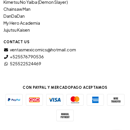
Kimetsu No Yaiba (Demon Slayer)
Chainsaw Man
DanDaDan
My Hero Academia
Jujutsu Kaisen
CONTACT US
ventasmexicomics@hotmail.com
+525576790536
525522524469
CON PAYPAL Y MERCADOPAGO ACEPTAMOS