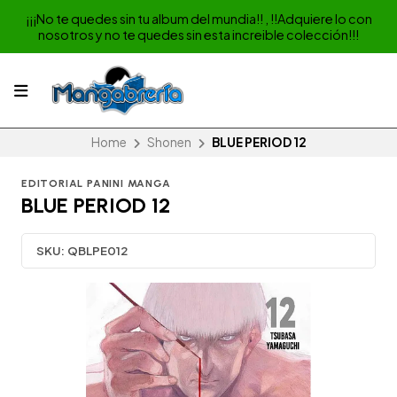
¡¡¡No te quedes sin tu album del mundia!! , !!Adquiere lo con
nosotros y no te quedes sin esta increible colección!!!
Home
Shonen
BLUE PERIOD 12
EDITORIAL PANINI MANGA
BLUE PERIOD 12
SKU:
QBLPE012