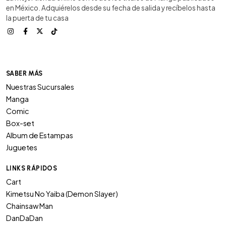
en México. Adquiérelos desde su fecha de salida y recíbelos hasta
la puerta de tu casa
SABER MÁS
Nuestras Sucursales
Manga
Comic
Box-set
Album de Estampas
Juguetes
LINKS RÁPIDOS
Cart
Kimetsu No Yaiba (Demon Slayer)
Chainsaw Man
DanDaDan