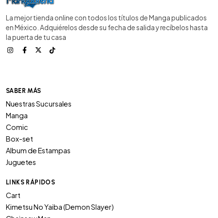
La mejor tienda online con todos los títulos de Manga publicados
en México. Adquiérelos desde su fecha de salida y recíbelos hasta
la puerta de tu casa
SABER MÁS
Nuestras Sucursales
Manga
Comic
Box-set
Album de Estampas
Juguetes
LINKS RÁPIDOS
Cart
Kimetsu No Yaiba (Demon Slayer)