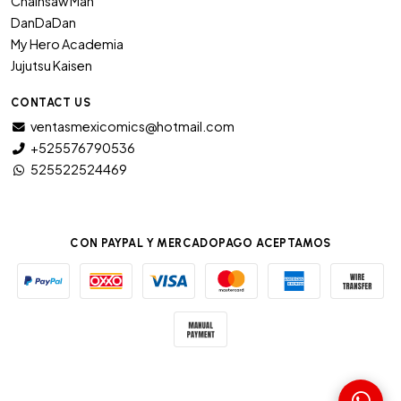
Chainsaw Man
DanDaDan
My Hero Academia
Jujutsu Kaisen
CONTACT US
ventasmexicomics@hotmail.com
+525576790536
525522524469
CON PAYPAL Y MERCADOPAGO ACEPTAMOS