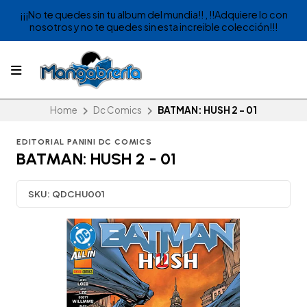
¡¡¡No te quedes sin tu album del mundia!! , !!Adquiere lo con
nosotros y no te quedes sin esta increible colección!!!
Home
Dc Comics
BATMAN: HUSH 2 - 01
EDITORIAL PANINI DC COMICS
BATMAN: HUSH 2 - 01
SKU:
QDCHU001