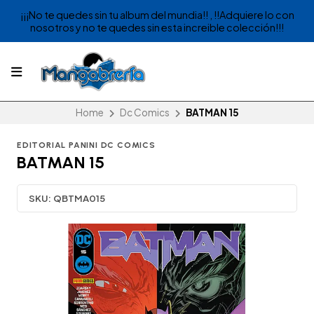
¡¡¡No te quedes sin tu album del mundia!! , !!Adquiere lo con
nosotros y no te quedes sin esta increible colección!!!
Home
Dc Comics
BATMAN 15
EDITORIAL PANINI DC COMICS
BATMAN 15
SKU:
QBTMA015