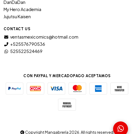
DanDaDan
My Hero Academia
Jujutsu Kaisen
CONTACT US
ventasmexicomics@hotmail.com
+525576790536
525522524469
CON PAYPAL Y MERCADOPAGO ACEPTAMOS
Copyright Mangabrería 2026. All rights reserved.