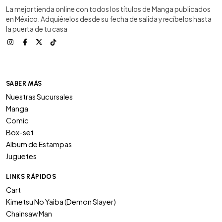
La mejor tienda online con todos los títulos de Manga publicados
en México. Adquiérelos desde su fecha de salida y recíbelos hasta
la puerta de tu casa
SABER MÁS
Nuestras Sucursales
Manga
Comic
Box-set
Album de Estampas
Juguetes
LINKS RÁPIDOS
Cart
Kimetsu No Yaiba (Demon Slayer)
Chainsaw Man