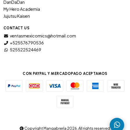
DanDaDan
My Hero Academia
Jujutsu Kaisen
CONTACT US
ventasmexicomics@hotmail.com
+525576790536
525522524469
CON PAYPAL Y MERCADOPAGO ACEPTAMOS
Copyright Mangabrería 2026. All rights reserved.