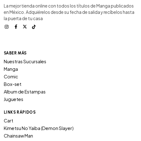
La mejor tienda online con todos los títulos de Manga publicados
en México. Adquiérelos desde su fecha de salida y recíbelos hasta
la puerta de tu casa
SABER MÁS
Nuestras Sucursales
Manga
Comic
Box-set
Album de Estampas
Juguetes
LINKS RÁPIDOS
Cart
Kimetsu No Yaiba (Demon Slayer)
Chainsaw Man