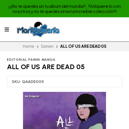
¡¡¡No te quedes sin tu album del mundia!! , !!Adquiere lo con
nosotros y no te quedes sin esta increible colección!!!
Home
Seinen
ALL OF US ARE DEAD 05
EDITORIAL PANINI MANGA
ALL OF US ARE DEAD 05
SKU:
QAADE005