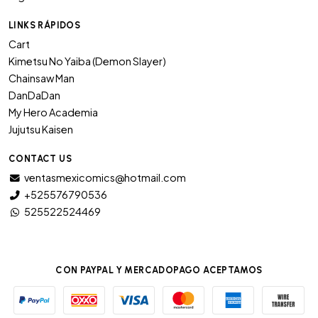
LINKS RÁPIDOS
Cart
Kimetsu No Yaiba (Demon Slayer)
Chainsaw Man
DanDaDan
My Hero Academia
Jujutsu Kaisen
CONTACT US
ventasmexicomics@hotmail.com
+525576790536
525522524469
CON PAYPAL Y MERCADOPAGO ACEPTAMOS