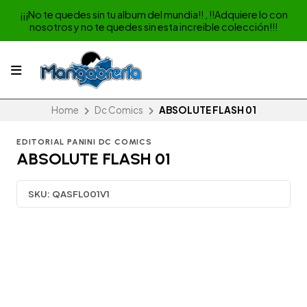
¡¡¡No te quedes sin tu album del mundia!! , !!Adquiere lo con
nosotros y no te quedes sin esta increible colección!!!
Home
Dc Comics
ABSOLUTE FLASH 01
EDITORIAL PANINI DC COMICS
ABSOLUTE FLASH 01
SKU:
QASFL001V1