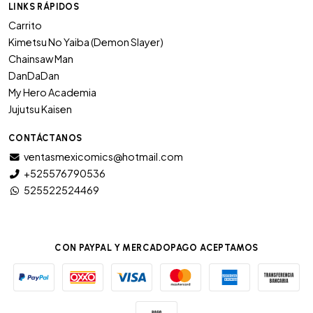
LINKS RÁPIDOS
Carrito
Kimetsu No Yaiba (Demon Slayer)
Chainsaw Man
DanDaDan
My Hero Academia
Jujutsu Kaisen
CONTÁCTANOS
ventasmexicomics@hotmail.com
+525576790536
525522524469
CON PAYPAL Y MERCADOPAGO ACEPTAMOS