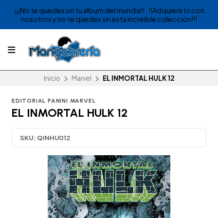
¡¡¡No te quedes sin tu album del mundia!! , !!Adquiere lo con
nosotros y no te quedes sin esta increible colección!!!
Inicio
Marvel
EL INMORTAL HULK 12
EDITORIAL PANINI MARVEL
EL INMORTAL HULK 12
SKU:
QINHU012