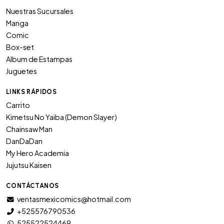
Nuestras Sucursales
Manga
Comic
Box-set
Album de Estampas
Juguetes
LINKS RÁPIDOS
Carrito
Kimetsu No Yaiba (Demon Slayer)
Chainsaw Man
DanDaDan
My Hero Academia
Jujutsu Kaisen
CONTÁCTANOS
ventasmexicomics@hotmail.com
+525576790536
525522524469