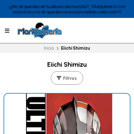
¡¡¡No te quedes sin tu album del mundia!! , !!Adquiere lo con
nosotros y no te quedes sin esta increible colección!!!
Inicio
Eiichi Shimizu
Eiichi Shimizu
Filtros