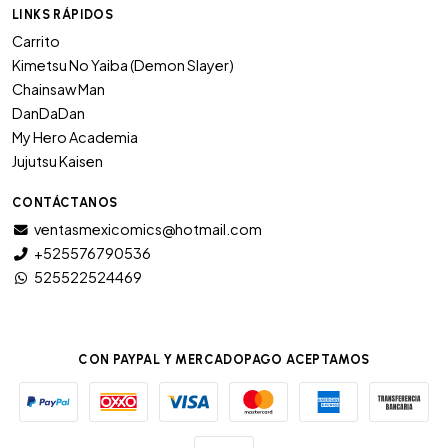
LINKS RÁPIDOS
Carrito
Kimetsu No Yaiba (Demon Slayer)
Chainsaw Man
DanDaDan
My Hero Academia
Jujutsu Kaisen
CONTÁCTANOS
ventasmexicomics@hotmail.com
+525576790536
525522524469
CON PAYPAL Y MERCADOPAGO ACEPTAMOS