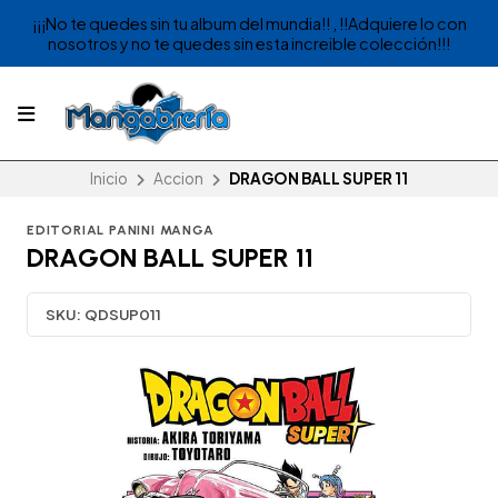
¡¡¡No te quedes sin tu album del mundia!! , !!Adquiere lo con
nosotros y no te quedes sin esta increible colección!!!
Inicio
Accion
DRAGON BALL SUPER 11
EDITORIAL PANINI MANGA
DRAGON BALL SUPER 11
SKU:
QDSUP011