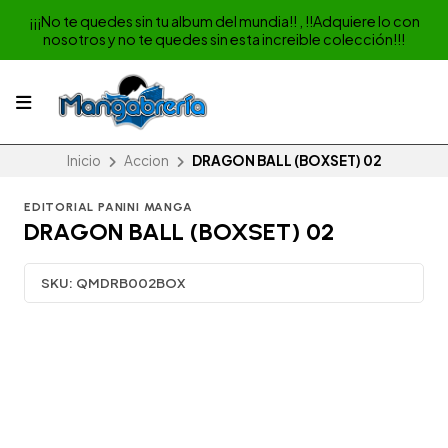
¡¡¡No te quedes sin tu album del mundia!! , !!Adquiere lo con
nosotros y no te quedes sin esta increible colección!!!
Inicio
Accion
DRAGON BALL (BOXSET) 02
EDITORIAL PANINI MANGA
DRAGON BALL (BOXSET) 02
SKU:
QMDRB002BOX