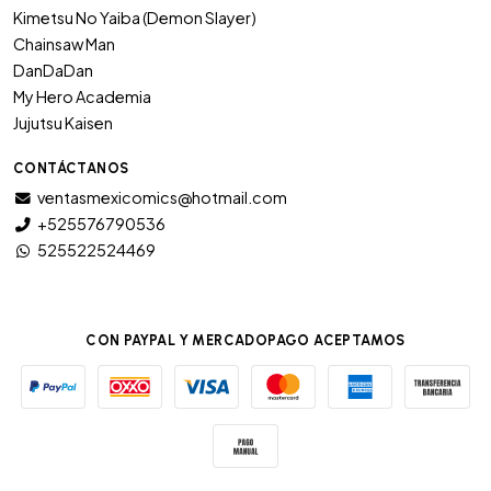
Kimetsu No Yaiba (Demon Slayer)
Chainsaw Man
DanDaDan
My Hero Academia
Jujutsu Kaisen
CONTÁCTANOS
ventasmexicomics@hotmail.com
+525576790536
525522524469
CON PAYPAL Y MERCADOPAGO ACEPTAMOS