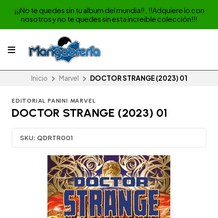
¡¡¡No te quedes sin tu album del mundia!! , !!Adquiere lo con
nosotros y no te quedes sin esta increible colección!!!
Inicio
Marvel
DOCTOR STRANGE (2023) 01
EDITORIAL PANINI MARVEL
DOCTOR STRANGE (2023) 01
SKU:
QDRTR001