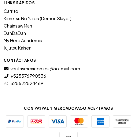
LINKS RÁPIDOS
Carrito
Kimetsu No Yaiba (Demon Slayer)
Chainsaw Man
DanDaDan
My Hero Academia
Jujutsu Kaisen
CONTÁCTANOS
ventasmexicomics@hotmail.com
+525576790536
525522524469
CON PAYPAL Y MERCADOPAGO ACEPTAMOS