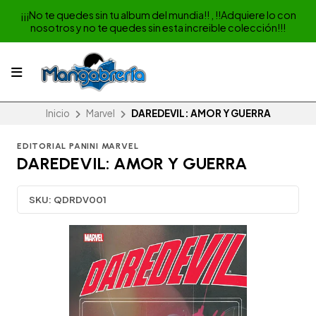
¡¡¡No te quedes sin tu album del mundia!! , !!Adquiere lo con
nosotros y no te quedes sin esta increible colección!!!
Inicio
Marvel
DAREDEVIL: AMOR Y GUERRA
EDITORIAL PANINI MARVEL
DAREDEVIL: AMOR Y GUERRA
SKU:
QDRDV001