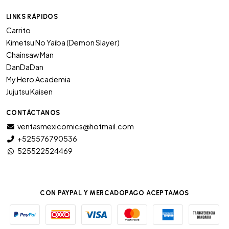
LINKS RÁPIDOS
Carrito
Kimetsu No Yaiba (Demon Slayer)
Chainsaw Man
DanDaDan
My Hero Academia
Jujutsu Kaisen
CONTÁCTANOS
ventasmexicomics@hotmail.com
+525576790536
525522524469
CON PAYPAL Y MERCADOPAGO ACEPTAMOS