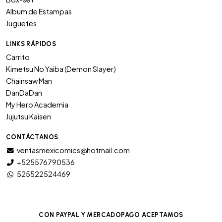
Album de Estampas
Juguetes
LINKS RÁPIDOS
Carrito
Kimetsu No Yaiba (Demon Slayer)
Chainsaw Man
DanDaDan
My Hero Academia
Jujutsu Kaisen
CONTÁCTANOS
ventasmexicomics@hotmail.com
+525576790536
525522524469
CON PAYPAL Y MERCADOPAGO ACEPTAMOS