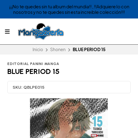
¡¡¡No te quedes sin tu album del mundia!! , !!Adquiere lo con
nosotros y no te quedes sin esta increible colección!!!
Inicio
Shonen
BLUE PERIOD 15
EDITORIAL PANINI MANGA
BLUE PERIOD 15
SKU:
QBLPE015