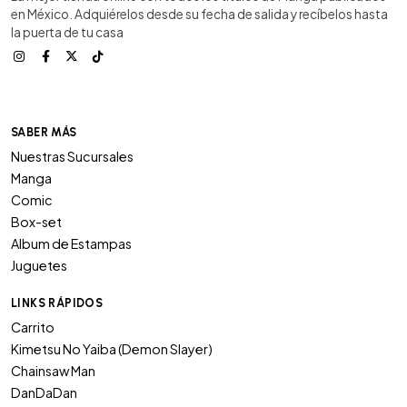
en México. Adquiérelos desde su fecha de salida y recíbelos hasta
la puerta de tu casa
SABER MÁS
Nuestras Sucursales
Manga
Comic
Box-set
Album de Estampas
Juguetes
LINKS RÁPIDOS
Carrito
Kimetsu No Yaiba (Demon Slayer)
Chainsaw Man
DanDaDan