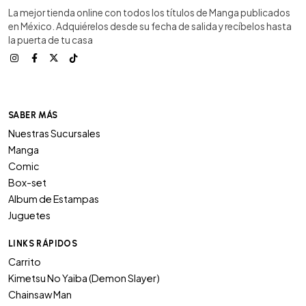
La mejor tienda online con todos los títulos de Manga publicados
en México. Adquiérelos desde su fecha de salida y recíbelos hasta
la puerta de tu casa
SABER MÁS
Nuestras Sucursales
Manga
Comic
Box-set
Album de Estampas
Juguetes
LINKS RÁPIDOS
Carrito
Kimetsu No Yaiba (Demon Slayer)
Chainsaw Man