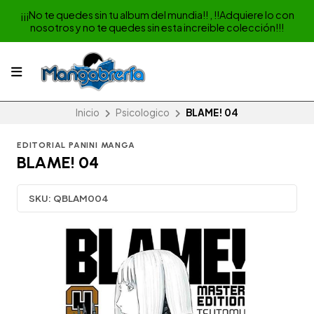
¡¡¡No te quedes sin tu album del mundia!! , !!Adquiere lo con
nosotros y no te quedes sin esta increible colección!!!
Inicio
Psicologico
BLAME! 04
EDITORIAL PANINI MANGA
BLAME! 04
SKU:
QBLAM004