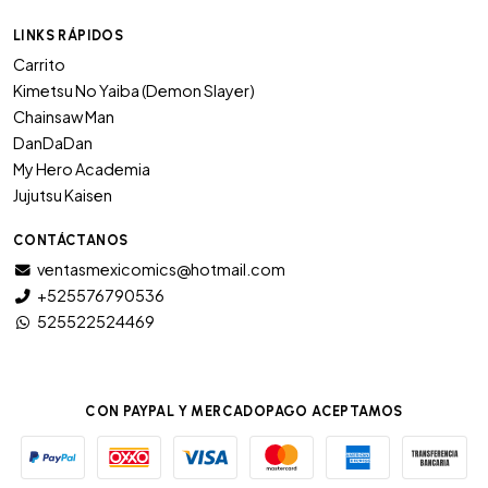
LINKS RÁPIDOS
Carrito
Kimetsu No Yaiba (Demon Slayer)
Chainsaw Man
DanDaDan
My Hero Academia
Jujutsu Kaisen
CONTÁCTANOS
ventasmexicomics@hotmail.com
+525576790536
525522524469
CON PAYPAL Y MERCADOPAGO ACEPTAMOS