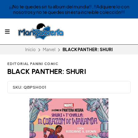
¡¡¡No te quedes sin tu album del mundia!! , !!Adquiere lo con
nosotros y no te quedes sin esta increible colección!!!
Inicio
Marvel
BLACK PANTHER: SHURI
EDITORIAL PANINI COMIC
BLACK PANTHER: SHURI
SKU:
QBPSH001