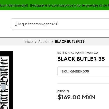
album del mundia!! , !!Adquiere lo con nosotros y no te quedes sin est
Inicio
Accion
BLACK BUTLER 35
EDITORIAL PANINI MANGA
BLACK BUTLER 35
SKU:
QMBBK035
PRECIO
$169.00 MXN