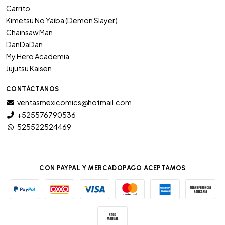
Carrito
Kimetsu No Yaiba (Demon Slayer)
Chainsaw Man
DanDaDan
My Hero Academia
Jujutsu Kaisen
CONTÁCTANOS
ventasmexicomics@hotmail.com
+525576790536
525522524469
CON PAYPAL Y MERCADOPAGO ACEPTAMOS