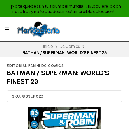
¡¡¡No te quedes sin tu album del mundia!! , !!Adquiere lo con
nosotros y no te quedes sin esta increible colección!!!
Inicio
Dc Comics
BATMAN / SUPERMAN: WORLD'S FINEST 23
EDITORIAL PANINI DC COMICS
BATMAN / SUPERMAN: WORLD'S
FINEST 23
SKU:
QBSUP023