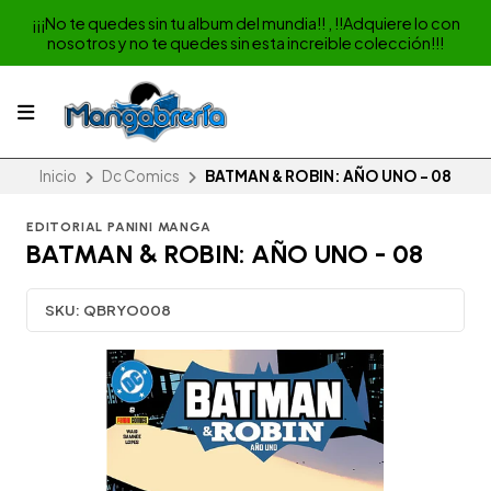
¡¡¡No te quedes sin tu album del mundia!! , !!Adquiere lo con
nosotros y no te quedes sin esta increible colección!!!
Inicio
Dc Comics
BATMAN & ROBIN: AÑO UNO - 08
EDITORIAL PANINI MANGA
BATMAN & ROBIN: AÑO UNO - 08
SKU:
QBRYO008