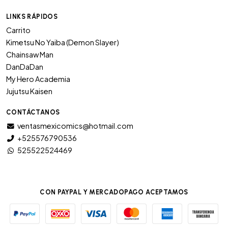
LINKS RÁPIDOS
Carrito
Kimetsu No Yaiba (Demon Slayer)
Chainsaw Man
DanDaDan
My Hero Academia
Jujutsu Kaisen
CONTÁCTANOS
ventasmexicomics@hotmail.com
+525576790536
525522524469
CON PAYPAL Y MERCADOPAGO ACEPTAMOS