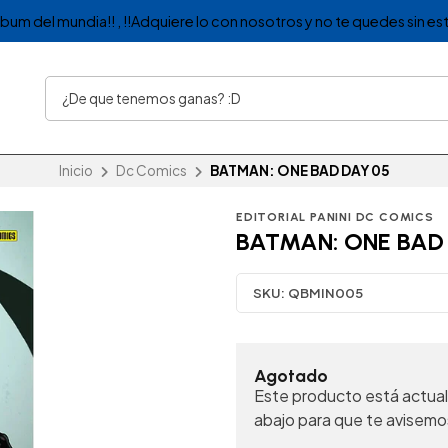
album del mundia!! , !!Adquiere lo con nosotros y no te quedes sin est
Inicio
Dc Comics
BATMAN: ONE BAD DAY 05
EDITORIAL PANINI DC COMICS
BATMAN: ONE BAD
SKU:
QBMIN005
Agotado
Este producto está actual
abajo para que te avisemo