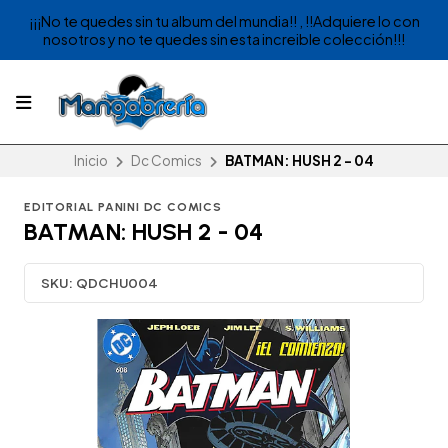
¡¡¡No te quedes sin tu album del mundia!! , !!Adquiere lo con
nosotros y no te quedes sin esta increible colección!!!
Inicio
Dc Comics
BATMAN: HUSH 2 - 04
EDITORIAL PANINI DC COMICS
BATMAN: HUSH 2 - 04
SKU:
QDCHU004