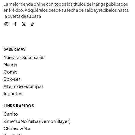
La mejor tienda online con todos los títulos de Manga publicados
en México. Adquiérelos desde su fecha de salida y recíbelos hasta
la puerta de tu casa
SABER MÁS
Nuestras Sucursales
Manga
Comic
Box-set
Album de Estampas
Juguetes
LINKS RÁPIDOS
Carrito
Kimetsu No Yaiba (Demon Slayer)
Chainsaw Man